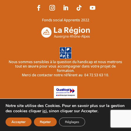
Fonds social Apprentis 2022
Nous sommes sensibles à la question du handicap et nous mettrons
tout en œuvre pour vous accompagner dans votre projet de
formation.
Merci de contacter notre référent au 04 72 53 63 10.
La certification qualité a été délivrée
Notre site utilise des Cookies. Pour en savoir plus sur la gestion
au titre de la catégorie d’action suivante :
ACTIONS DE FORMATION PAR APPRENTISSAGE
des cookies cliquer
ici
, sinon cliquer sur Accepter.
Accepter
Rejeter
Réglages
Conditions Générales de Vente
|
Mentions Légales et Confidentialité
Agence de communication :
Frelonbleu